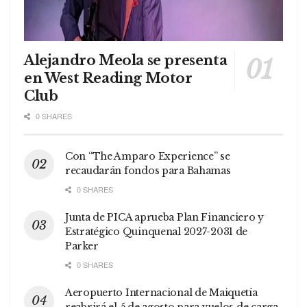
Alejandro Meola se presenta
en West Reading Motor
Club
0 SHARES
Con “The Amparo Experience” se
recaudarán fondos para Bahamas
0 SHARES
Junta de PICA aprueba Plan Financiero y
Estratégico Quinquenal 2027-2031 de
Parker
0 SHARES
Aeropuerto Internacional de Maiquetía
reabrirá el 5 de agosto para vuelos de carga