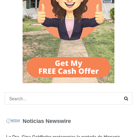
Noticias Newswire
La Dra. Gina Goldfeder protagoniza la portada de Hispanic