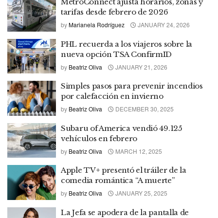
MetroConnect ajusta horarios, zonas y
tarifas desde febrero de 2026
by
Marianela Rodríguez
JANUARY 24, 2026
PHL recuerda a los viajeros sobre la
nueva opción TSA ConfirmID
by
Beatriz Oliva
JANUARY 21, 2026
Simples pasos para prevenir incendios
por calefacción en invierno
by
Beatriz Oliva
DECEMBER 30, 2025
Subaru of America vendió 49.125
vehículos en febrero
by
Beatriz Oliva
MARCH 12, 2025
Apple TV+ presentó el tráiler de la
comedia romántica “A muerte”
by
Beatriz Oliva
JANUARY 25, 2025
La Jefa se apodera de la pantalla de