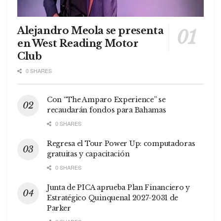
Alejandro Meola se presenta
en West Reading Motor
Club
0 SHARES
Con “The Amparo Experience” se
recaudarán fondos para Bahamas
0 SHARES
Regresa el Tour Power Up: computadoras
gratuitas y capacitación
0 SHARES
Junta de PICA aprueba Plan Financiero y
Estratégico Quinquenal 2027-2031 de
Parker