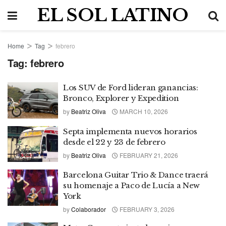
EL SOL LATINO
Home
Tag
febrero
Tag:
febrero
Los SUV de Ford lideran ganancias:
Bronco, Explorer y Expedition
by
Beatriz Oliva
MARCH 10, 2026
Septa implementa nuevos horarios
desde el 22 y 23 de febrero
by
Beatriz Oliva
FEBRUARY 21, 2026
Barcelona Guitar Trio & Dance traerá
su homenaje a Paco de Lucía a New
York
by
Colaborador
FEBRUARY 3, 2026