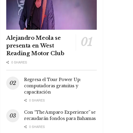
Alejandro Meola se
presenta en West
Reading Motor Club
0 SHARES
Regresa el Tour Power Up:
computadoras gratuitas y
capacitación
0 SHARES
Con “The Amparo Experience” se
recaudarán fondos para Bahamas
0 SHARES