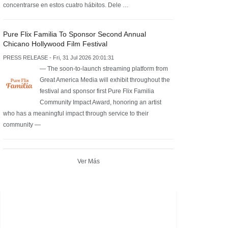
concentrarse en estos cuatro hábitos. Dele …
Pure Flix Familia To Sponsor Second Annual
Chicano Hollywood Film Festival
PRESS RELEASE - Fri, 31 Jul 2026 20:01:31
— The soon-to-launch streaming platform from
Great America Media will exhibit throughout the
festival and sponsor first Pure Flix Familia
Community Impact Award, honoring an artist
who has a meaningful impact through service to their
community —
Ver Más