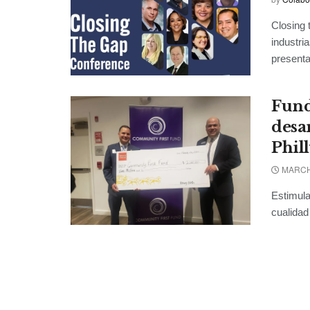
Closing 
industri
presentar
Fund
desa
Phil
MARCH 
Estimula
cualidad