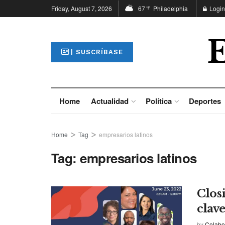
Friday, August 7, 2026
67
Philadelphia
Login
°F
| SUSCRÍBASE
Home
Actualidad
Política
Deportes
Home
Tag
empresarios latinos
Tag:
empresarios latinos
Clos
clave
by
Colabo