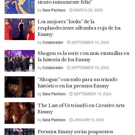
siento sumamente feliz”
by
Sara Pacheco
MARCH 24, 2025
Los mejores “looks” de la
resplandeciente alfombra roja de los
Emmy
by
Colaborador
SEPTEMBER 16, 2024
Shogun es la serie con más estatuillas en
la historia de los Emmy
by
Colaborador
SEPTEMBER 16, 2024
“Shogun” con todo para un triunfo
histórico en los premios Emmy
by
Sara Pacheco
SEPTEMBER 15, 2024
The Last of Us triunfó en Creative Arts
Emmy
by
Sara Pacheco
JANUARY 9, 2024
Premios Emmy serán pospuestos