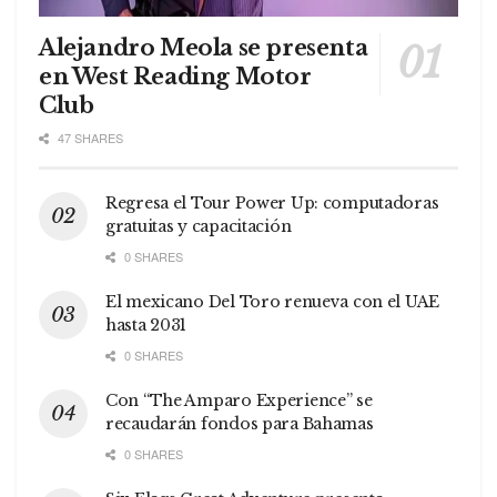
Alejandro Meola se presenta
en West Reading Motor
Club
47 SHARES
Regresa el Tour Power Up: computadoras
gratuitas y capacitación
0 SHARES
El mexicano Del Toro renueva con el UAE
hasta 2031
0 SHARES
Con “The Amparo Experience” se
recaudarán fondos para Bahamas
0 SHARES