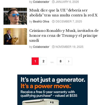
by
Colaborador
JANUARY 6, 2026
Musk dice que la UE “debería ser
abolida” tras una multa contra la red X
by
Beatriz Oliva
DECEMBER 7, 2025
Cristiano Ronaldo y Musk, invitados de
honor en cena de Trump y el príncipe
saudí
by
Colaborador
NOVEMBER 19, 2025
1
2
…
8