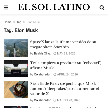
EL SOL LATINO
Home
Tag
Elon Musk
Tag:
Elon Musk
SpaceX lanza la última versión de su
megacohete Starship
by
Beatriz Oliva
MAY 23, 2026
Tesla empieza a producir su “robotaxi”,
afirma Musk
by
Colaborador
APRIL 24, 2026
Fiscalía de París sospecha que Musk
fomentó ‘deepfakes’ para aumentar el
valor de X
by
Colaborador
MARCH 23, 2026