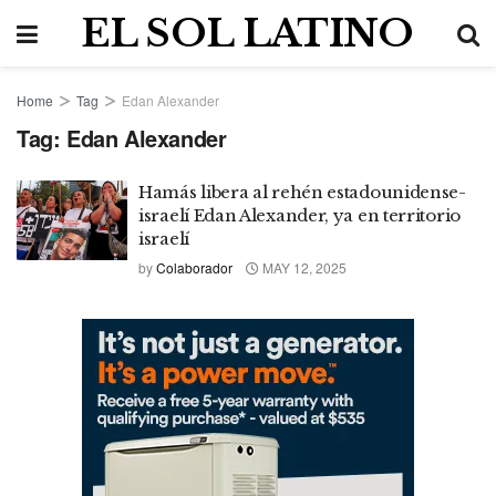
EL SOL LATINO
Home
Tag
Edan Alexander
Tag:
Edan Alexander
Hamás libera al rehén estadounidense-
israelí Edan Alexander, ya en territorio
israelí
by
Colaborador
MAY 12, 2025