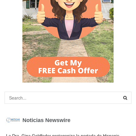
Noticias Newswire
La Dra. Gina Goldfeder protagoniza la portada de Hispanic