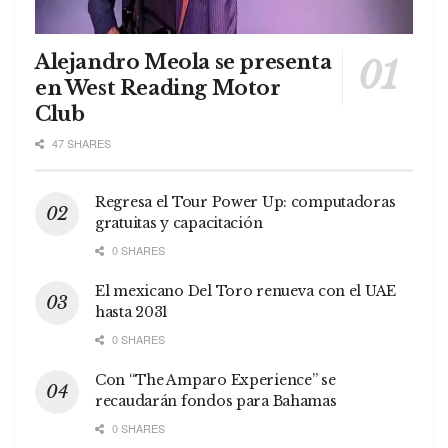
Alejandro Meola se presenta
en West Reading Motor
Club
47 SHARES
Regresa el Tour Power Up: computadoras
gratuitas y capacitación
0 SHARES
El mexicano Del Toro renueva con el UAE
hasta 2031
0 SHARES
Con “The Amparo Experience” se
recaudarán fondos para Bahamas
0 SHARES