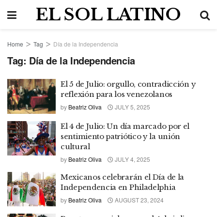
EL SOL LATINO
Home
Tag
Día de la Independencia
Tag:
Día de la Independencia
El 5 de Julio: orgullo, contradicción y
reflexión para los venezolanos
by
Beatriz Oliva
JULY 5, 2025
El 4 de Julio: Un día marcado por el
sentimiento patriótico y la unión
cultural
by
Beatriz Oliva
JULY 4, 2025
Mexicanos celebrarán el Día de la
Independencia en Philadelphia
by
Beatriz Oliva
AUGUST 23, 2024