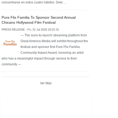
concentrarse en estos cuatro hábitos. Dele …
Pure Flix Familia To Sponsor Second Annual
Chicano Hollywood Film Festival
PRESS RELEASE - Fri, 31 Jul 2026 20:01:31
— The soon-to-launch streaming platform from
Great America Media will exhibit throughout the
festival and sponsor first Pure Flix Familia
Community Impact Award, honoring an artist
who has a meaningful impact through service to their
community —
Ver Más