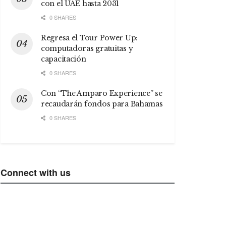
con el UAE hasta 2031
0 SHARES
Regresa el Tour Power Up:
computadoras gratuitas y
capacitación
0 SHARES
Con “The Amparo Experience” se
recaudarán fondos para Bahamas
0 SHARES
Connect with us