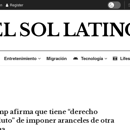
in
Register
EL SOL LATIN
Entretenimiento
Migración
Tecnología
Lifes
p afirma que tiene “derecho
luto” de imponer aranceles de otra
ma