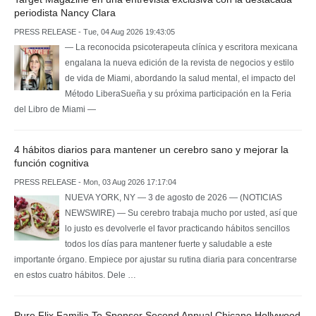
periodista Nancy Clara
PRESS RELEASE - Tue, 04 Aug 2026 19:43:05
— La reconocida psicoterapeuta clínica y escritora mexicana
engalana la nueva edición de la revista de negocios y estilo
de vida de Miami, abordando la salud mental, el impacto del
Método LiberaSueña y su próxima participación en la Feria
del Libro de Miami —
4 hábitos diarios para mantener un cerebro sano y mejorar la
función cognitiva
PRESS RELEASE - Mon, 03 Aug 2026 17:17:04
NUEVA YORK, NY — 3 de agosto de 2026 — (NOTICIAS
NEWSWIRE) — Su cerebro trabaja mucho por usted, así que
lo justo es devolverle el favor practicando hábitos sencillos
todos los días para mantener fuerte y saludable a este
importante órgano. Empiece por ajustar su rutina diaria para concentrarse
en estos cuatro hábitos. Dele …
Pure Flix Familia To Sponsor Second Annual Chicano Hollywood