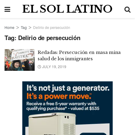
EL SOL LATINO
Home
Tag
Delirio de persecución
Tag:
Delirio de persecución
Redadas: Persecución en masa mina
salud de los inmigrantes
JULY 19, 2019