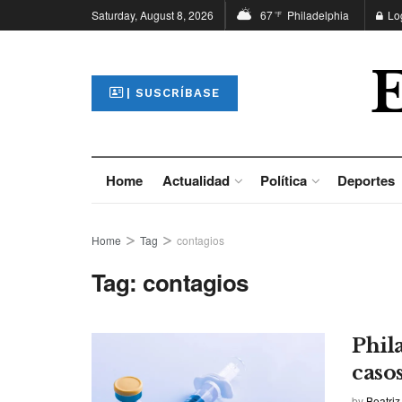
Saturday, August 8, 2026
67
Philadelphia
Lo
°F
| SUSCRÍBASE
Home
Actualidad
Política
Deportes
Home
Tag
contagios
Tag:
contagios
Phil
caso
by
Beatriz