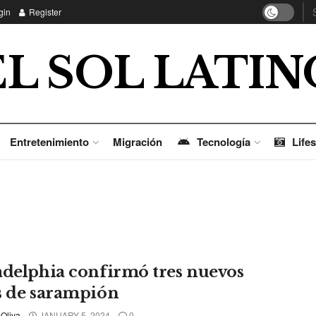
gin
Register
EL SOL LATIN
Entretenimiento
Migración
Tecnología
Lifes
adelphia confirmó tres nuevos
s de sarampión
 Oliva
JANUARY 5, 2024
0