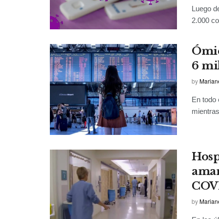
Luego de
2.000 co
Ómic
6 mi
by
Marian
En todo 
mientras
Hospi
amar
COV
by
Marian