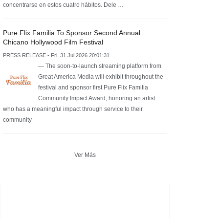
concentrarse en estos cuatro hábitos. Dele …
Pure Flix Familia To Sponsor Second Annual
Chicano Hollywood Film Festival
PRESS RELEASE - Fri, 31 Jul 2026 20:01:31
— The soon-to-launch streaming platform from
Great America Media will exhibit throughout the
festival and sponsor first Pure Flix Familia
Community Impact Award, honoring an artist
who has a meaningful impact through service to their
community —
Ver Más