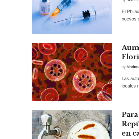
El Phila
nuevos c
Aume
Flor
by
Marian
Las auto
locales 
Para
Repú
en c