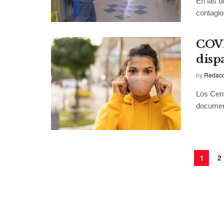
En las ú
contagio
COVI
disp
by
Redacci
Los Cent
document
1
2