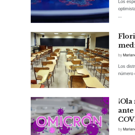
Los espe
optimist
...
Flor
medi
by
Marian
Los dist
número d
¡Ola 
ante
COV
by
Marian