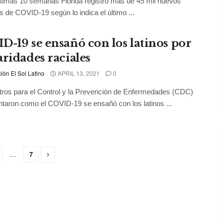
ltimas 10 semanas Florida registró más de 45 mil nuevos
s de COVID-19 según lo indica el último ...
D-19 se ensañó con los latinos por
aridades raciales
ón El Sol Latino
APRIL 13, 2021
0
ros para el Control y la Prevención de Enfermedades (CDC)
aron como el COVID-19 se ensañó con los latinos ...
…
7