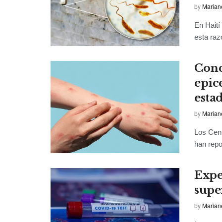
by
Marian
En Haití
esta raz
Cond
epic
esta
by
Marian
Los Cen
han repo
Expe
supe
by
Marian