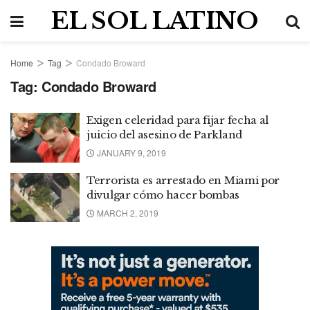
EL SOL LATINO
Home
Tag
Condado Broward
Tag:
Condado Broward
Exigen celeridad para fijar fecha al
juicio del asesino de Parkland
JANUARY 9, 2019
Terrorista es arrestado en Miami por
divulgar cómo hacer bombas
MARCH 2, 2019