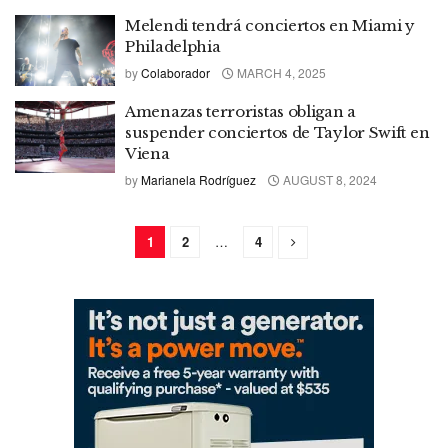
Melendi tendrá conciertos en Miami y
Philadelphia
by
Colaborador
MARCH 4, 2025
Amenazas terroristas obligan a
suspender conciertos de Taylor Swift en
Viena
by
Marianela Rodríguez
AUGUST 8, 2024
1
2
…
4