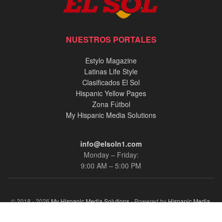
NUESTROS PORTALES
Estylo Magazine
Latinas Life Style
Clasificados El Sol
Hispanic Yellow Pages
Zona Fútbol
My Hispanic Media Solutions
info@elsoln1.com
Monday – Friday:
9:00 AM – 5:00 PM
© 2018 - 2026
My Hispanic Media Solutions
- Powered by
Hispanic Media,
llc.
.