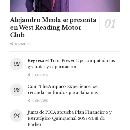
Alejandro Meola se presenta
en West Reading Motor
Club
0 SHARES
Regresa el Tour Power Up: computadoras
gratuitas y capacitación
0 SHARES
Con “The Amparo Experience” se
recaudarán fondos para Bahamas
0 SHARES
Junta de PICA aprueba Plan Financiero y
Estratégico Quinquenal 2027-2031 de
Parker