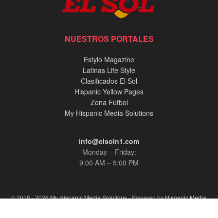
NUESTROS PORTALES
Estylo Magazine
Latinas Life Style
Clasificados El Sol
Hispanic Yellow Pages
Zona Fútbol
My Hispanic Media Solutions
info@elsoln1.com
Monday – Friday:
9:00 AM – 5:00 PM
© 2018 - 2026
My Hispanic Media Solutions
- Powered by
Hispanic Media,
llc.
.