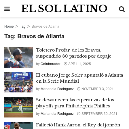
EL SOL LATINO
Home
Tag
Bravos de Atlanta
Tag:
Bravos de Atlanta
Toletero Profar, de los Bravos,
suspendido 80 partidos por dopaje
by
Colaborador
APRIL 1, 2025
El cubano Jorge Soler apuntaló a Atlanta
en la Serie Mundial
by
Marianela Rodríguez
NOVEMBER 3, 2021
Se desvanecen las esperanzas de los
playoffs para Philadelphia Phillies
by
Marianela Rodríguez
SEPTEMBER 30, 2021
Falleció Hank Aaron, el Rey del jonrón