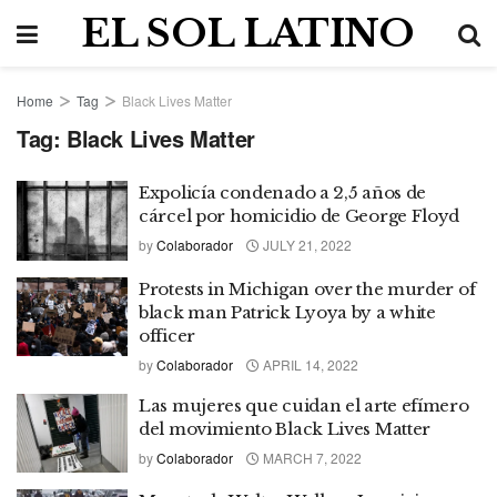
EL SOL LATINO
Home
Tag
Black Lives Matter
Tag:
Black Lives Matter
Expolicía condenado a 2,5 años de
cárcel por homicidio de George Floyd
by
Colaborador
JULY 21, 2022
Protests in Michigan over the murder of
black man Patrick Lyoya by a white
officer
by
Colaborador
APRIL 14, 2022
Las mujeres que cuidan el arte efímero
del movimiento Black Lives Matter
by
Colaborador
MARCH 7, 2022