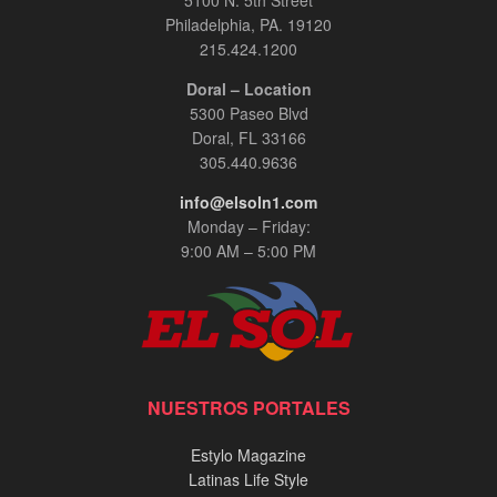
5100 N. 5th Street
Philadelphia, PA. 19120
215.424.1200
Doral – Location
5300 Paseo Blvd
Doral, FL 33166
305.440.9636
info@elsoln1.com
Monday – Friday:
9:00 AM – 5:00 PM
NUESTROS PORTALES
Estylo Magazine
Latinas Life Style