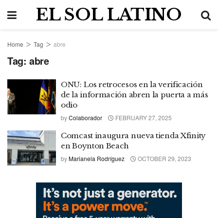
EL SOL LATINO
Home
Tag
abre
Tag:
abre
ONU: Los retrocesos en la verificación
de la información abren la puerta a más
odio
by
Colaborador
FEBRUARY 27, 2025
Comcast inaugura nueva tienda Xfinity
en Boynton Beach
by
Marianela Rodríguez
OCTOBER 29, 2023