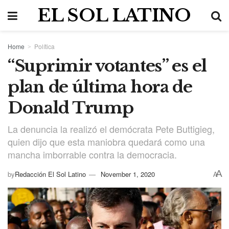
EL SOL LATINO
Home
Política
“Suprimir votantes” es el
plan de última hora de
Donald Trump
La denuncia la realizó el demócrata Pete Buttigieg,
quien dijo que esta maniobra quedará como una
mancha imborrable contra la democracia.
A
by
Redacción El Sol Latino
November 1, 2020
A