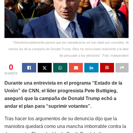
"Desafortunadamente parece que los republicanos se han dado por vencidos. Al
menos los de la campaña de Donald Trump. Ellos ha renunciado realmente a la idea
de persuadir a los electores". Foto: Independent
0
SHARES
Durante una entrevista en el programa “Estado de la
Unión” de CNN, el líder progresista Pete Buttigieg,
aseguró que la campaña de Donald Trump echó a
andar el plan para “suprimir votantes”.
Tras hacer los argumentos de su denuncia dijo que la
maniobra quedará como una mancha imborrable contra la