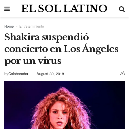
EL SOL LATINO
Home
Entretenimiento
Shakira suspendió
concierto en Los Ángeles
por un virus
A
by
Colaborador
August 30, 2018
A