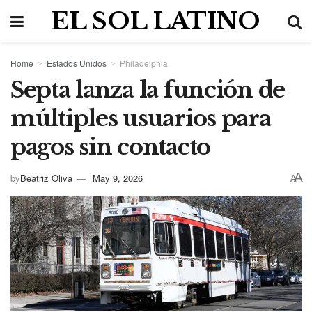
EL SOL LATINO
Home
Estados Unidos
Philadelphia
Septa lanza la función de
múltiples usuarios para
pagos sin contacto
A
by
Beatriz Oliva
May 9, 2026
A