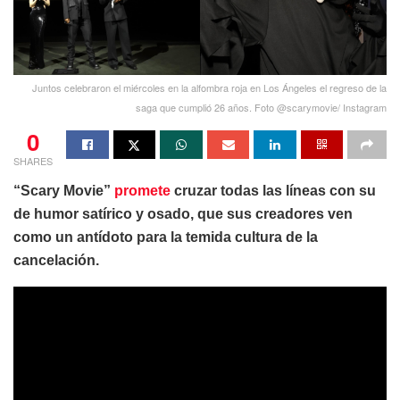
Juntos celebraron el miércoles en la alfombra roja en Los Ángeles el regreso de la
saga que cumplió 26 años. Foto @scarymovie/ Instagram
0
SHARES
“Scary Movie”
promete
cruzar todas las líneas con su
de humor satírico y osado, que sus creadores ven
como un antídoto para la temida cultura de la
cancelación.