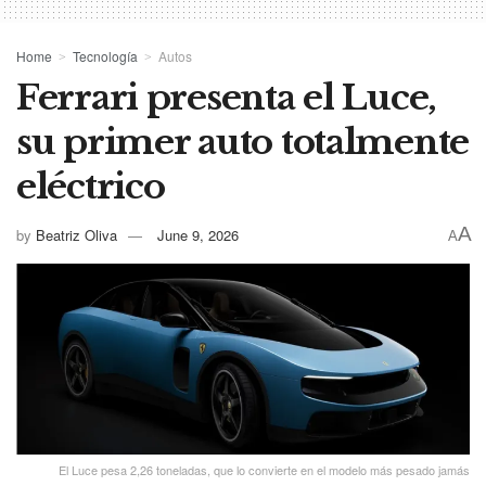
Home
Tecnología
Autos
Ferrari presenta el Luce,
su primer auto totalmente
eléctrico
A
by
Beatriz Oliva
June 9, 2026
A
El Luce pesa 2,26 toneladas, que lo convierte en el modelo más pesado jamás