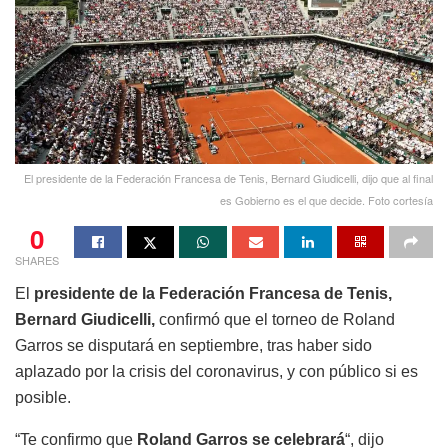
El presidente de la Federación Francesa de Tenis, Bernard Giudicelli, dijo que al final
es Gobierno es el que decide. Foto cortesía
0
SHARES
El
presidente de la Federación Francesa de Tenis,
Bernard Giudicelli,
confirmó que el torneo de Roland
Garros se disputará en septiembre, tras haber sido
aplazado por la crisis del coronavirus, y con público si es
posible.
“Te confirmo que
Roland Garros se celebrará
“, dijo