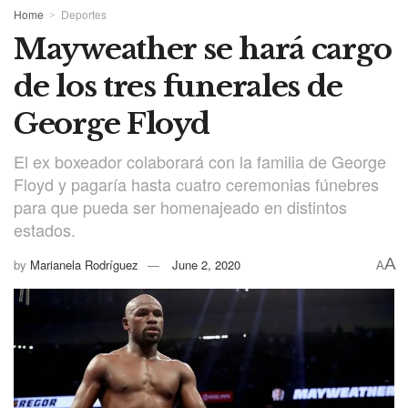
Home
Deportes
Mayweather se hará cargo
de los tres funerales de
George Floyd
El ex boxeador colaborará con la familia de George
Floyd y pagaría hasta cuatro ceremonias fúnebres
para que pueda ser homenajeado en distintos
estados.
A
by
Marianela Rodríguez
June 2, 2020
A