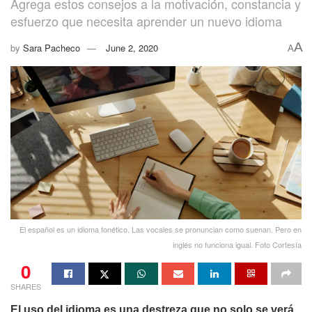
Agrega estos consejos a la motivación, constancia y
esfuerzo que necesita aprender un nuevo idioma
A
by
Sara Pacheco
June 2, 2020
A
El español es un idioma fonético. Las vocales se pronuncian como suenan. Pero en
inglés no funciona igual. Foto Cortesía
0
SHARES
El uso del idioma es una destreza que no solo se verá