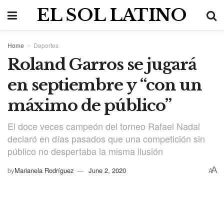
EL SOL LATINO
Home
Deportes
Roland Garros se jugará
en septiembre y “con un
máximo de público”
El doce veces campeón del torneo Rafael Nadal
declaró en días pasados que una competición sin
público no despertaba la misma ilusión
A
by
Marianela Rodríguez
June 2, 2020
A