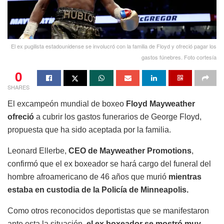
El ex pugilista estadounidense se involucró con la familia de Floyd y ofreció pagar los
gastos fúnebres. Foto cortesía
0
SHARES
El excampeón mundial de boxeo
Floyd Mayweather
ofreció
a cubrir los gastos funerarios de George Floyd,
propuesta que ha sido aceptada por la familia.
Leonard Ellerbe,
CEO de Mayweather Promotions
,
confirmó que el ex boxeador se hará cargo del funeral del
hombre afroamericano de 46 años que murió
mientras
estaba en custodia de la Policía de Minneapolis.
Como otros reconocidos deportistas que se manifestaron
ante esta la situación,
el ex boxeador se mostró muy