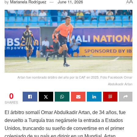
A
by
Marianela Rodríguez
June 11, 2026
A
Artan fue nombrado árbitro del año por la CAF en 2025. Foto Facebook Omar
Abdulkadir Artan
0
SHARES
El árbitro somalí Omar Abdulkadir Artan, de 34 años, fue
devuelto a Turquía tras negársele la entrada a Estados
Unidos, truncando su sueño de convertirse en el primer
colegiado de su país en dirigir en un Mundial. Artan,