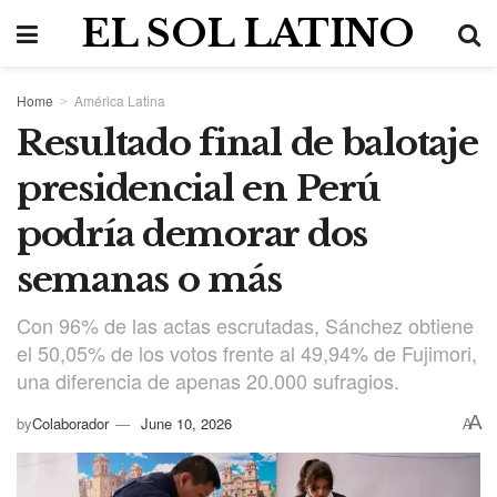
EL SOL LATINO
Home
América Latina
Resultado final de balotaje
presidencial en Perú
podría demorar dos
semanas o más
Con 96% de las actas escrutadas, Sánchez obtiene
el 50,05% de los votos frente al 49,94% de Fujimori,
una diferencia de apenas 20.000 sufragios.
A
by
Colaborador
June 10, 2026
A