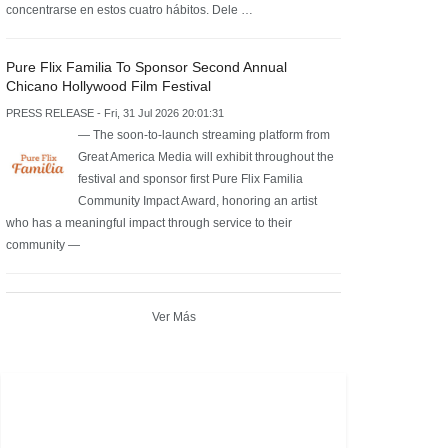
concentrarse en estos cuatro hábitos. Dele …
Pure Flix Familia To Sponsor Second Annual
Chicano Hollywood Film Festival
PRESS RELEASE - Fri, 31 Jul 2026 20:01:31
— The soon-to-launch streaming platform from
Great America Media will exhibit throughout the
festival and sponsor first Pure Flix Familia
Community Impact Award, honoring an artist
who has a meaningful impact through service to their
community —
Ver Más