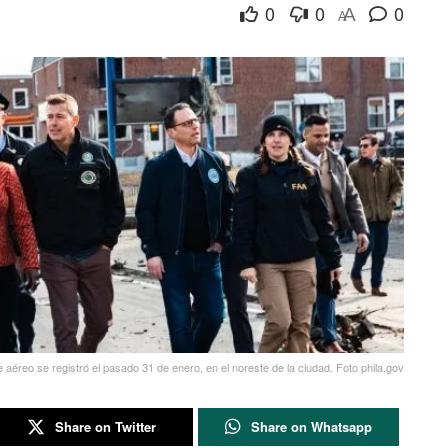
0
0
0
A
A
e aéreo se registró el pasado 31 de enero, en el noreste de la ciudad. Foto phila.gov
Share on Twitter
Share on Whatsapp