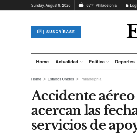
Sunday, August 9, 2026
67
Philadelphia
Log
°F
| SUSCRÍBASE
Home
Actualidad
Política
Deportes
Home
Estados Unidos
Philadelphia
Accidente aéreo 
acercan las fecha
servicios de apo