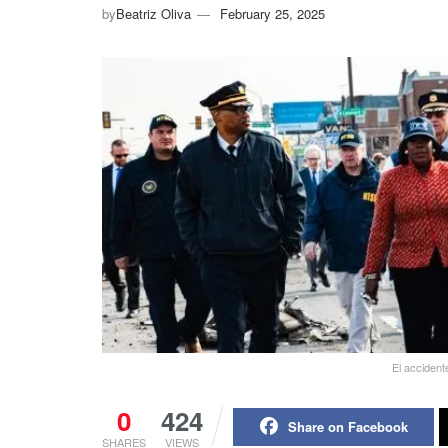
by
Beatriz Oliva
February 25, 2025
El accident
0
424
Share on Facebook
SHARES
VIEWS