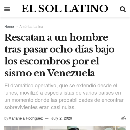
EL SOL LATINO
Home
América Latina
Rescatan a un hombre
tras pasar ocho días bajo
los escombros por el
sismo en Venezuela
El dramático operativo, que se extendió desde el
lunes, movilizó a especialistas de varios países en
un momento donde las probabilidades de encontrar
sobrevivientes eran casi nulas.
A
by
Marianela Rodríguez
July 2, 2026
A