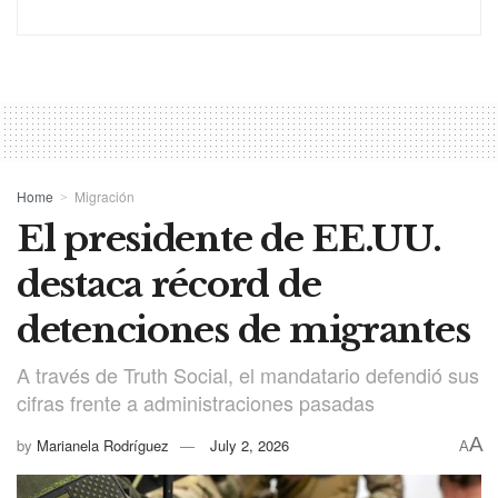
Home
Migración
El presidente de EE.UU.
destaca récord de
detenciones de migrantes
A través de Truth Social, el mandatario defendió sus
cifras frente a administraciones pasadas
A
by
Marianela Rodríguez
July 2, 2026
A