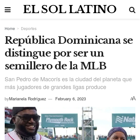
EL SOL LATINO
Home
Deportes
República Dominicana se
distingue por ser un
semillero de la MLB
San Pedro de Macorís es la ciudad del planeta que
más jugadores de grandes ligas produce
A
by
Marianela Rodríguez
February 6, 2023
A