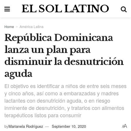
EL SOL LATINO
Home
América Latina
República Dominicana
lanza un plan para
disminuir la desnutrición
aguda
El objetivo es identificar a niños de entre seis meses
y cinco años, así como a embarazadas y madres
lactantes con desnutrición aguda, o en riesgo
inminente de desnutrición, y tratarlos con alimentos
terapéuticos listos para consumir
A
by
Marianela Rodríguez
September 10, 2020
A