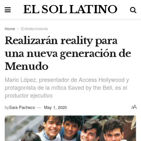
EL SOL LATINO
Home
Entretenimiento
Realizarán reality para
una nueva generación de
Menudo
Mario López, presentador de Access Hollywood y
protagonista de la mítica Saved by the Bell, es el
productor ejecutivo
A
by
Sara Pacheco
May 1, 2020
A