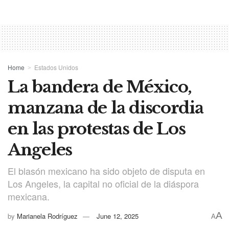
Home
Estados Unidos
La bandera de México,
manzana de la discordia
en las protestas de Los
Angeles
El blasón mexicano ha sido objeto de disputa en
Los Angeles, la capital no oficial de la diáspora
mexicana.
A
by
Marianela Rodríguez
June 12, 2025
A