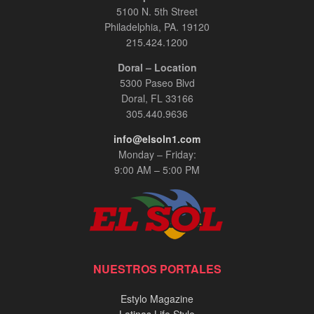
5100 N. 5th Street
Philadelphia, PA. 19120
215.424.1200
Doral – Location
5300 Paseo Blvd
Doral, FL 33166
305.440.9636
info@elsoln1.com
Monday – Friday:
9:00 AM – 5:00 PM
NUESTROS PORTALES
Estylo Magazine
Latinas Life Style