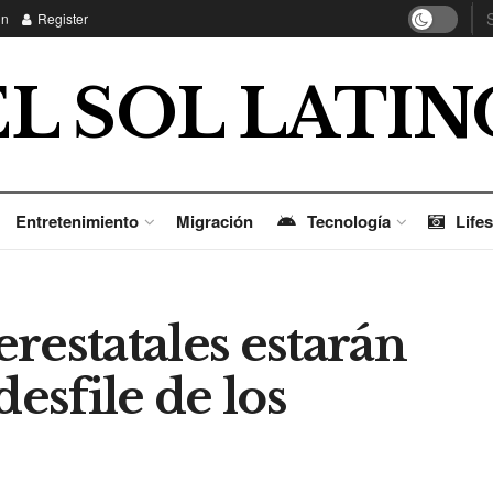
in
Register
EL SOL LATIN
Entretenimiento
Migración
Tecnología
Lifes
restatales estarán
desfile de los