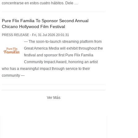
concentrarse en estos cuatro hábitos. Dele …
Pure Flix Familia To Sponsor Second Annual
Chicano Hollywood Film Festival
PRESS RELEASE - Fri, 31 Jul 2026 20:01:31
— The soon-to-launch streaming platform from
Great America Media will exhibit throughout the
festival and sponsor first Pure Flix Familia
Community Impact Award, honoring an artist
who has a meaningful impact through service to their
community —
Ver Más