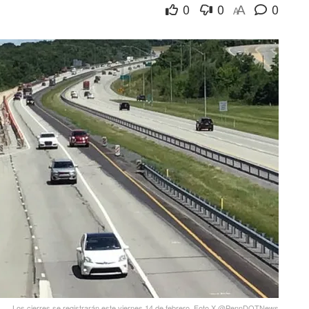
0
0
0
A
A
Los cierres se registrarán este viernes 14 de febrero. Foto X @PennDOTNews