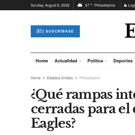
Sunday, August 9, 2026
67
Philadelphia
Log
°F
| SUSCRÍBASE
Home
Actualidad
Política
Deportes
Home
Estados Unidos
Philadelphia
¿Qué rampas inte
cerradas para el 
Eagles?