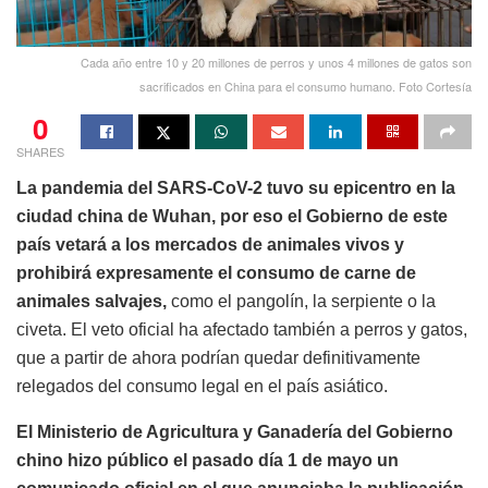
Cada año entre 10 y 20 millones de perros y unos 4 millones de gatos son
sacrificados en China para el consumo humano. Foto Cortesía
0
SHARES
La pandemia del SARS-CoV-2 tuvo su epicentro en la
ciudad china de Wuhan, por eso el Gobierno de este
país vetará a los mercados de animales vivos y
prohibirá expresamente el consumo de carne de
animales salvajes,
como el pangolín, la serpiente o la
civeta. El veto oficial ha afectado también a perros y gatos,
que a partir de ahora podrían quedar definitivamente
relegados del consumo legal en el país asiático.
El Ministerio de Agricultura y Ganadería del Gobierno
chino hizo público el pasado día 1 de mayo un