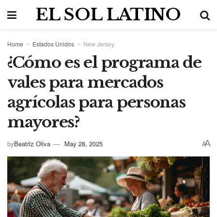
EL SOL LATINO
Home
Estados Unidos
New Jersey
¿Cómo es el programa de
vales para mercados
agrícolas para personas
mayores?
A
by
Beatriz Oliva
May 28, 2025
A