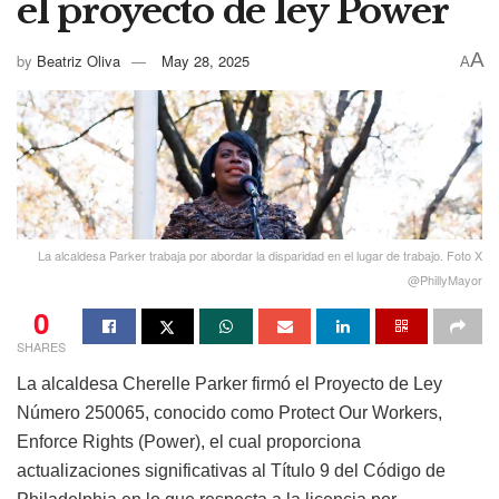
el proyecto de ley Power
A
by
Beatriz Oliva
May 28, 2025
A
La alcaldesa Parker trabaja por abordar la disparidad en el lugar de trabajo. Foto X
@PhillyMayor
0
SHARES
La alcaldesa Cherelle Parker firmó el Proyecto de Ley
Número 250065, conocido como Protect Our Workers,
Enforce Rights (Power), el cual proporciona
actualizaciones significativas al Título 9 del Código de