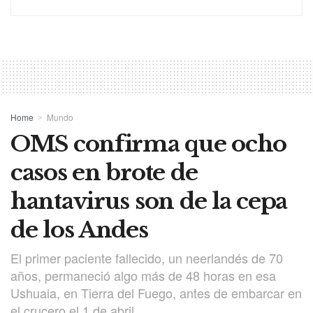
Home
Mundo
OMS confirma que ocho
casos en brote de
hantavirus son de la cepa
de los Andes
El primer paciente fallecido, un neerlandés de 70
años, permaneció algo más de 48 horas en esa
Ushuaia, en Tierra del Fuego, antes de embarcar en
el crucero el 1 de abril.