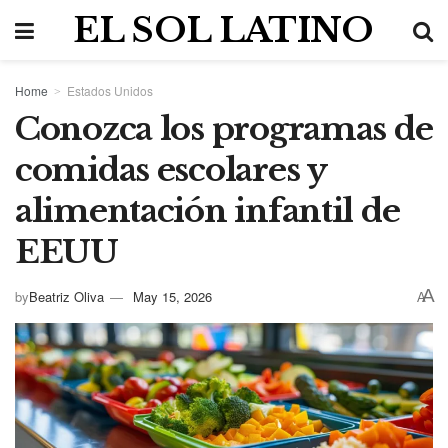
EL SOL LATINO
Home
Estados Unidos
Conozca los programas de
comidas escolares y
alimentación infantil de
EEUU
A
by
Beatriz Oliva
May 15, 2026
A