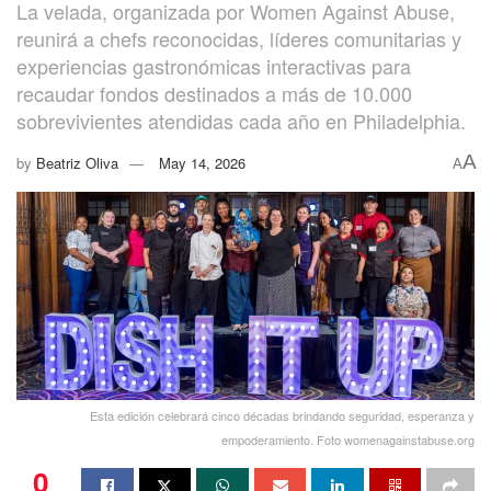
La velada, organizada por Women Against Abuse,
reunirá a chefs reconocidas, líderes comunitarias y
experiencias gastronómicas interactivas para
recaudar fondos destinados a más de 10.000
sobrevivientes atendidas cada año en Philadelphia.
A
by
Beatriz Oliva
May 14, 2026
A
Esta edición celebrará cinco décadas brindando seguridad, esperanza y
empoderamiento. Foto womenagainstabuse.org
0