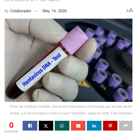
A
by
Colaborador
May 14, 2026
A
Entre las víctimas mortales, dos tenían infecciones confirmadas por la cepa de los
Andes, y la tercera figura como un caso "probable", según la OMS. Foto Unsplash
0
SHARES