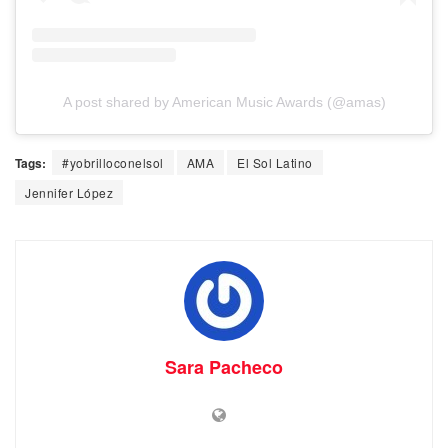
A post shared by American Music Awards (@amas)
Tags:
#yobrilloconelsol
AMA
El Sol Latino
Jennifer López
Sara Pacheco