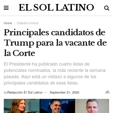
EL SOL LATINO
Home
Estados Unidos
Principales candidatos de
Trump para la vacante de
la Corte
El Presidente ha publicado cuatro listas de
potenciales nominados, la más reciente la semana
pasada. Aquí está un vistazo a algunos de los
principales candidatos de esas listas.
A
by
Redacción El Sol Latino
September 21, 2020
A