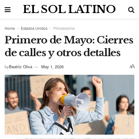
EL SOL LATINO
Home
Estados Unidos
Philadelphia
Primero de Mayo: Cierres
de calles y otros detalles
A
by
Beatriz Oliva
May 1, 2026
A
La actividad está programada de 4:00 pm a 6:00 pm en la explanada norte del