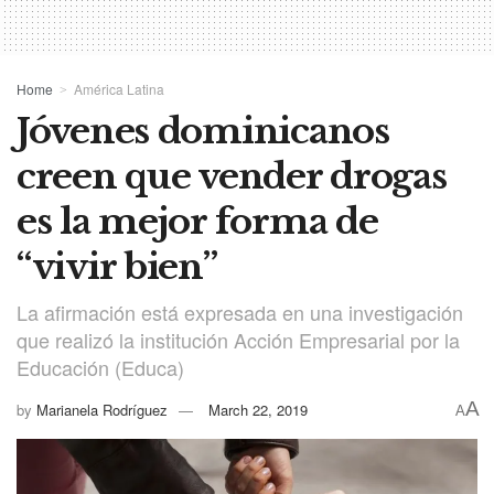
Home
América Latina
Jóvenes dominicanos
creen que vender drogas
es la mejor forma de
“vivir bien”
La afirmación está expresada en una investigación
que realizó la institución Acción Empresarial por la
Educación (Educa)
A
by
Marianela Rodríguez
March 22, 2019
A