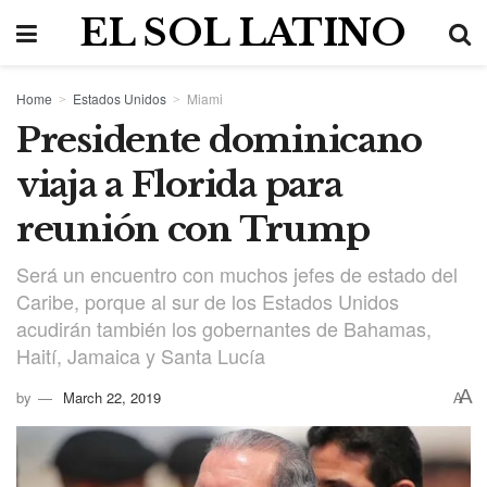
EL SOL LATINO
Home
Estados Unidos
Miami
Presidente dominicano
viaja a Florida para
reunión con Trump
Será un encuentro con muchos jefes de estado del
Caribe, porque al sur de los Estados Unidos
acudirán también los gobernantes de Bahamas,
Haití, Jamaica y Santa Lucía
A
by
March 22, 2019
A