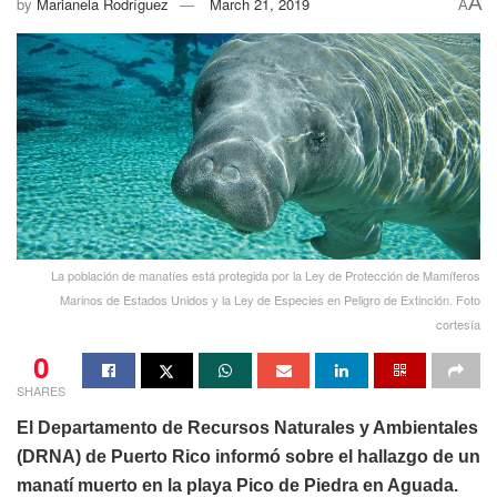
A
by
Marianela Rodríguez
March 21, 2019
A
La población de manatíes está protegida por la Ley de Protección de Mamíferos
Marinos de Estados Unidos y la Ley de Especies en Peligro de Extinción. Foto
cortesía
0
SHARES
El Departamento de Recursos Naturales y Ambientales
(DRNA) de Puerto Rico informó sobre el hallazgo de un
manatí muerto en la playa Pico de Piedra en Aguada.