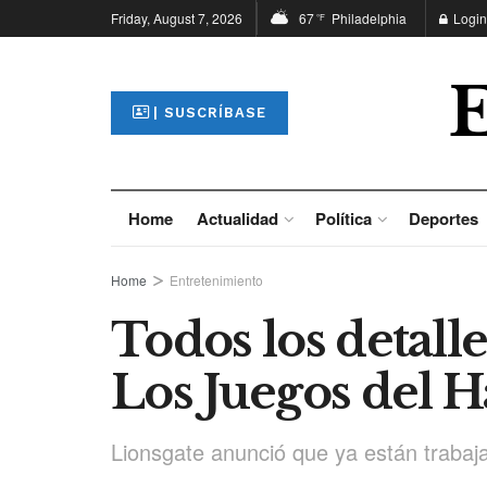
Friday, August 7, 2026
67
Philadelphia
Login
°F
| SUSCRÍBASE
Home
Actualidad
Política
Deportes
Home
Entretenimiento
Todos los detalle
Los Juegos del 
Lionsgate anunció que ya están traba