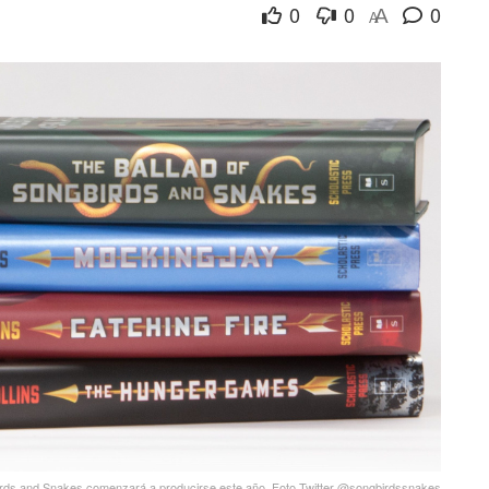
0
0
0
A
A
irds and Snakes comenzará a producirse este año. Foto Twitter @songbirdssnakes