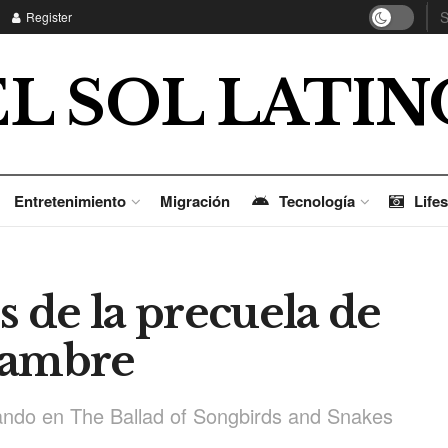
Register
EL SOL LATIN
Entretenimiento
Migración
Tecnología
Lifes
s de la precuela de
Hambre
jando en The Ballad of Songbirds and Snakes