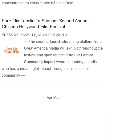
concentrarse en estos cuatro hábitos. Dele …
Pure Flix Familia To Sponsor Second Annual
Chicano Hollywood Film Festival
PRESS RELEASE - Fri, 31 Jul 2026 20:01:31
— The soon-to-launch streaming platform from
Great America Media will exhibit throughout the
festival and sponsor first Pure Flix Familia
Community Impact Award, honoring an artist
who has a meaningful impact through service to their
community —
Ver Más