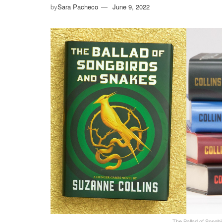
by
Sara Pacheco
June 9, 2022
The Ballad of Songb