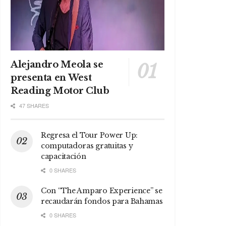
Alejandro Meola se
presenta en West
Reading Motor Club
47 SHARES
Regresa el Tour Power Up:
computadoras gratuitas y
capacitación
0 SHARES
Con “The Amparo Experience” se
recaudarán fondos para Bahamas
0 SHARES