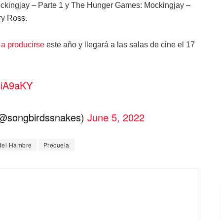
kingjay – Parte 1 y The Hunger Games: Mockingjay –
ry Ross.
a producirse
este año y llegará a las salas de cine el 17
4miA9aKY
@songbirdssnakes)
June 5, 2022
del Hambre
Precuela