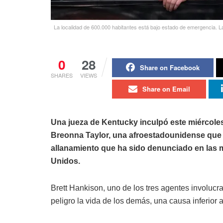
La localidad de 600.000 habitantes está bajo estado de emergencia. La 
0
28
Share on Facebook
SHARES
VIEWS
Share on Email
Una jueza de Kentucky inculpó este miércoles
Breonna Taylor, una afroestadounidense que 
allanamiento que ha sido denunciado en las 
Unidos.
Brett Hankison, uno de los tres agentes involucra
peligro la vida de los demás, una causa inferior 