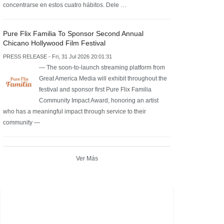
concentrarse en estos cuatro hábitos. Dele …
Pure Flix Familia To Sponsor Second Annual
Chicano Hollywood Film Festival
PRESS RELEASE - Fri, 31 Jul 2026 20:01:31
— The soon-to-launch streaming platform from
Great America Media will exhibit throughout the
festival and sponsor first Pure Flix Familia
Community Impact Award, honoring an artist
who has a meaningful impact through service to their
community —
Ver Más