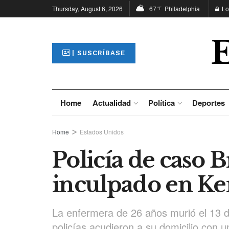
Thursday, August 6, 2026
67
Philadelphia
Lo
°F
| SUSCRÍBASE
Home
Actualidad
Política
Deportes
Home
Estados Unidos
Policía de caso 
inculpado en K
La enfermera de 26 años murió el 13 d
policías acudieron a su domicilio con u