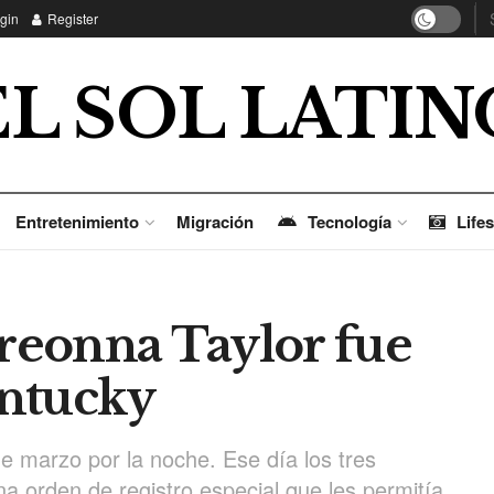
gin
Register
EL SOL LATIN
Entretenimiento
Migración
Tecnología
Lifes
Breonna Taylor fue
entucky
e marzo por la noche. Ese día los tres
na orden de registro especial que les permitía