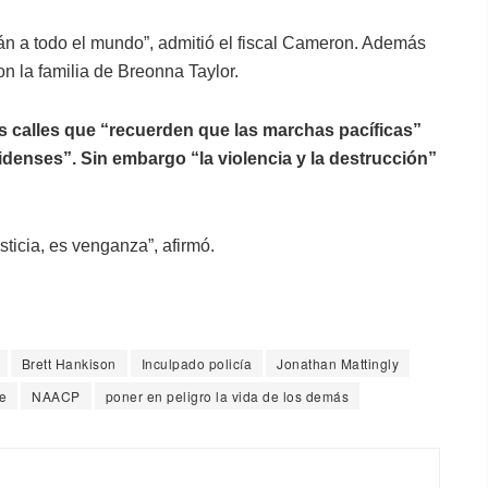
án a todo el mundo”, admitió el fiscal Cameron. Además
on la familia de Breonna Taylor.
s calles que “recuerden que las marchas pacíficas”
nses”. Sin embargo “la violencia y la destrucción”
usticia, es venganza”, afirmó.
Brett Hankison
Inculpado policía
Jonathan Mattingly
e
NAACP
poner en peligro la vida de los demás