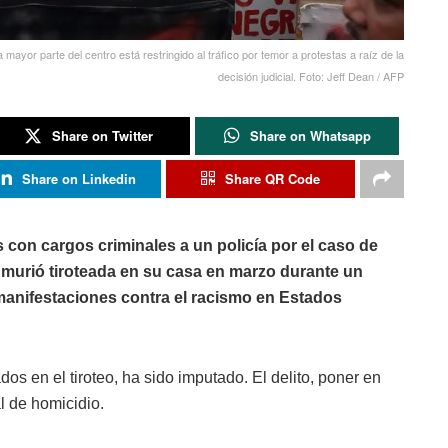
mayor parte del centro está restringido al tráfico por temor a protestas a raíz de la
decisión judicial. Foto: Jeff Dean / AFP
Share on Twitter
Share on Whatsapp
Share on Linkedin
Share QR Code
 con cargos criminales a un policía por el caso de
murió tiroteada en su casa en marzo durante un
manifestaciones contra el racismo en Estados
dos en el tiroteo, ha sido imputado. El delito, poner en
al de homicidio.