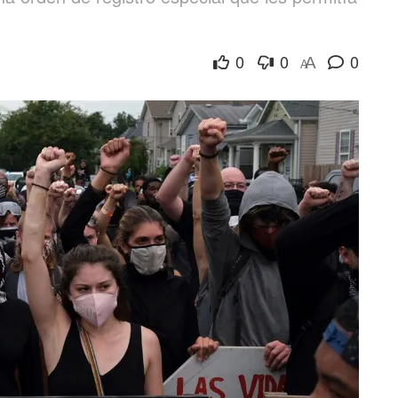
0
0
0
A
A