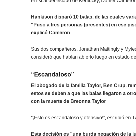
el fiscal del estado de Kentucky, Daniel Cameron
Hankison disparó 10 balas, de las cuales vari
“Puso a tres personas (presentes) en ese piso
explicó Cameron.
Sus dos compañeros, Jonathan Mattingly y Myles 
consideró que habían abierto fuego en estado de
“Escandaloso”
El abogado de la familia Taylor, Ben Crup, re
estos se deben a que las balas llegaron a ot
con la muerte de Breonna Taylo
r.
“¡Esto es escandaloso y ofensivo!”, escribió en Tw
Esta decisión es “una burda negación de la ju