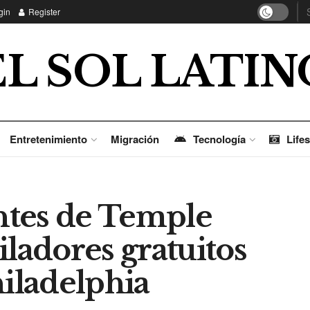
gin
Register
EL SOL LATIN
Entretenimiento
Migración
Tecnología
Lifes
antes de Temple
iladores gratuitos
hiladelphia