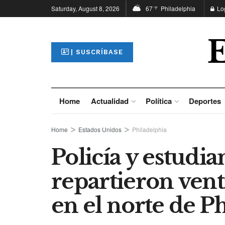
Saturday, August 8, 2026
67
Philadelphia
Lo
°F
| SUSCRÍBASE
Home
Actualidad
Política
Deportes
Home
Estados Unidos
Philadelphia
Policía y estudi
repartieron vent
en el norte de P