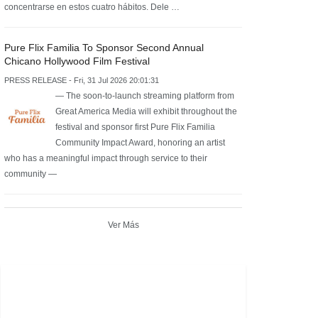
concentrarse en estos cuatro hábitos. Dele …
Pure Flix Familia To Sponsor Second Annual
Chicano Hollywood Film Festival
PRESS RELEASE - Fri, 31 Jul 2026 20:01:31
— The soon-to-launch streaming platform from
Great America Media will exhibit throughout the
festival and sponsor first Pure Flix Familia
Community Impact Award, honoring an artist
who has a meaningful impact through service to their
community —
Ver Más