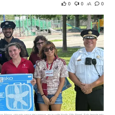
0
0
0
A
A
son Manor, ubicado cerca del campus, en la calle North 10th Street. Foto temple.edu