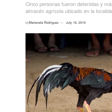
Cinco personas fueron detenidas y más
almacén agrícola ubicado en la localid
by
Marianela Rodríguez
July 16, 2019