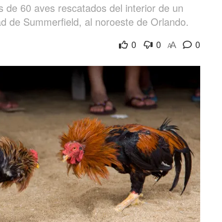
 de 60 aves rescatados del interior de un
ad de Summerfield, al noroeste de Orlando.
0
0
0
A
A