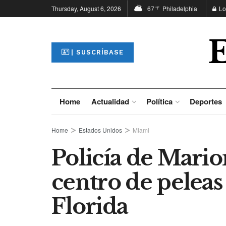
Thursday, August 6, 2026
67
Philadelphia
Lo
°F
| SUSCRÍBASE
Home
Actualidad
Política
Deportes
Home
Estados Unidos
Miami
Policía de Mari
centro de peleas
Florida