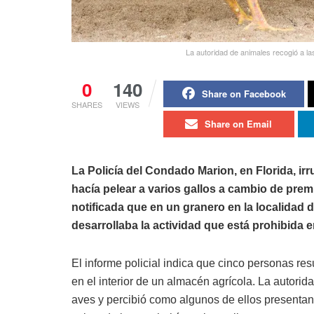
La autoridad de animales recogió a l
0
140
Share on Facebook
SHARES
VIEWS
Share on Email
La Policía del Condado Marion, en Florida, 
hacía pelear a varios gallos a cambio de prem
notificada que en un granero en la localidad 
desarrollaba la actividad que está prohibida e
El informe policial indica que cinco personas re
en el interior de un almacén agrícola. La autori
aves y percibió como algunos de ellos presenta