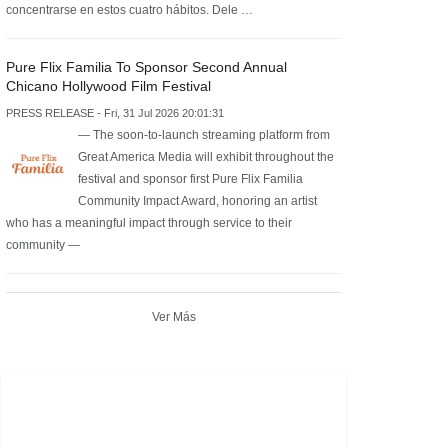
concentrarse en estos cuatro hábitos. Dele …
Pure Flix Familia To Sponsor Second Annual
Chicano Hollywood Film Festival
PRESS RELEASE - Fri, 31 Jul 2026 20:01:31
— The soon-to-launch streaming platform from
Great America Media will exhibit throughout the
festival and sponsor first Pure Flix Familia
Community Impact Award, honoring an artist
who has a meaningful impact through service to their
community —
Ver Más