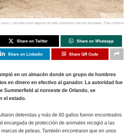
as aves y percibió como algunas de ellas presentan marcas de peleas. Foto cortesía
Share on Twitter
Share on Whatsapp
Share on Linkedin
Share QR Code
irrumpió en un almacén donde un grupo de hombres
ios en dinero en efectivo al ganador. La autoridad fue
de Summerfield al noroeste de Orlando, se
n el estado.
sultaron detenidas y más de 60 gallos fueron encontrados
dad encargada de protección de animales recogió a las
n marcas de peleas. También encontraron que en unos