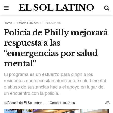
EL SOL LATINO
Home
Estados Unidos
Philadelphia
Policía de Philly mejorará
respuesta a las
“emergencias por salud
mental”
El programa es un esfuerzo para dirigir a los
residentes que necesitan atención de salud mental
o abuso de sustancias hacia el apoyo en lugar de
un encuentro con la policía.
A
by
Redacción El Sol Latino
October 10, 2020
A