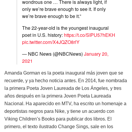
wondrous one … There is always light, if
only we’re brave enough to see it. If only
we’re brave enough to be it.”
The 22-year-old is the youngest inaugural
poet in U.S. history:
https://t.co/SIPU57hEKH
pic.twitter.com/X4JQZO8rlY
— NBC News (@NBCNews)
January 20,
2021
Amanda Gorman es la poeta inaugural más joven que se
recuerde, y ya hecho noticia antes. En 2014, fue nombrada
la primera Poeta Joven Laureada de Los Ángeles, y tres
años después en la primera Joven Poeta Laureada
Nacional. Ha aparecido en MTV, ha escrito un homenaje a
deportistas negros para Nike, y tiene un acuerdo con
Viking Children’s Books para publicar dos libros. El
primero, el texto ilustrado Change Sings, sale en los