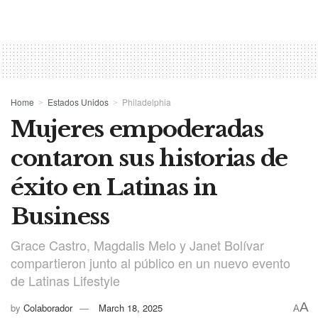
Home
Estados Unidos
Philadelphia
Mujeres empoderadas
contaron sus historias de
éxito en Latinas in
Business
Grace Castro, Magdalis Melo y Janet Bolívar
compartieron junto al público en un nuevo evento
de Latinas Lifestyle
A
by
Colaborador
March 18, 2025
A