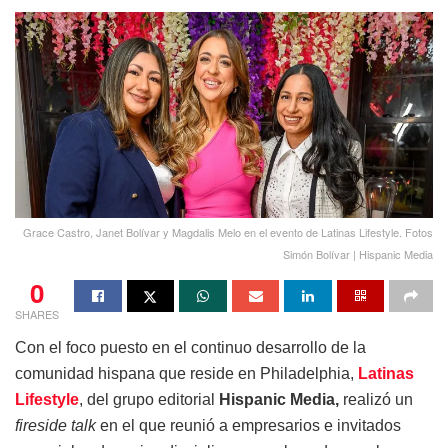
Grace Castro, Janet Bolívar y Magdalis Melo en el evento de Latinas Lifestyle. Fotos
Simón Bolívar | Hispanic Media
0
SHARES
Con el foco puesto en el continuo desarrollo de la
comunidad hispana que reside en Philadelphia,
Latinas
Lifestyle
, del grupo editorial
Hispanic Media,
realizó un
fireside talk
en el que reunió a empresarios e invitados