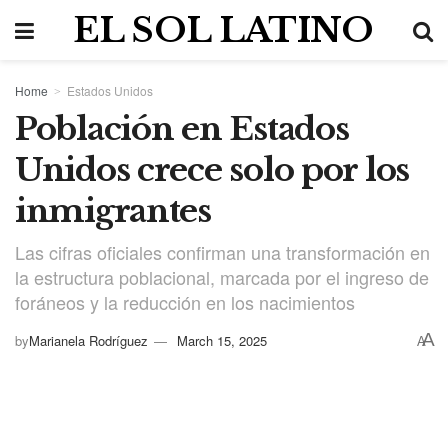
EL SOL LATINO
Home
Estados Unidos
Población en Estados
Unidos crece solo por los
inmigrantes
Las cifras oficiales confirman una transformación en
la estructura poblacional, marcada por el ingreso de
foráneos y la reducción en los nacimientos
A
by
Marianela Rodríguez
March 15, 2025
A