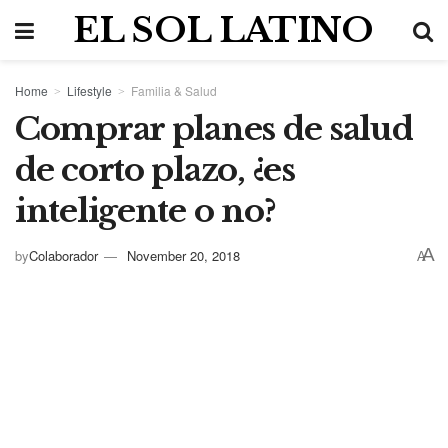
EL SOL LATINO
Home
Lifestyle
Familia & Salud
Comprar planes de salud
de corto plazo, ¿es
inteligente o no?
A
by
Colaborador
November 20, 2018
A