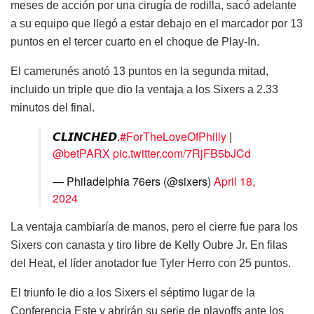
meses de acción por una cirugía de rodilla, sacó adelante
a su equipo que llegó a estar debajo en el marcador por 13
puntos en el tercer cuarto en el choque de Play-In.
El camerunés anotó 13 puntos en la segunda mitad,
incluido un triple que dio la ventaja a los Sixers a 2.33
minutos del final.
𝘾𝙇𝙄𝙉𝘾𝙃𝙀𝘿.
#ForTheLoveOfPhilly
|
@betPARX
pic.twitter.com/7RjFB5bJCd
— Philadelphia 76ers (@sixers)
April 18,
2024
La ventaja cambiaría de manos, pero el cierre fue para los
Sixers con canasta y tiro libre de Kelly Oubre Jr. En filas
del Heat, el líder anotador fue Tyler Herro con 25 puntos.
El triunfo le dio a los Sixers el séptimo lugar de la
Conferencia Este y abrirán su serie de playoffs ante los