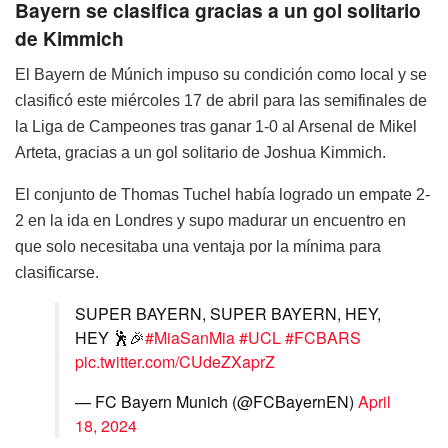
Bayern se clasifica gracias a un gol solitario
de Kimmich
El Bayern de Múnich impuso su condición como local y se
clasificó este miércoles 17 de abril para las semifinales de
la Liga de Campeones tras ganar 1-0 al Arsenal de Mikel
Arteta, gracias a un gol solitario de Joshua Kimmich.
El conjunto de Thomas Tuchel había logrado un empate 2-
2 en la ida en Londres y supo madurar un encuentro en
que solo necesitaba una ventaja por la mínima para
clasificarse.
SUPER BAYERN, SUPER BAYERN, HEY,
HEY 🕺🎉
#MiaSanMia
#UCL
#FCBARS
pic.twitter.com/CUdeZXaprZ
— FC Bayern Munich (@FCBayernEN)
April
18, 2024