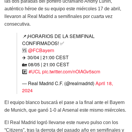
las dos paradas del portero ucraniano Andriy Lunin,
auténtico héroe de su equipo este miércoles 17 de abril,
llevaron al Real Madrid a semifinales por cuarta vez
consecutiva.
📌¡HORARIOS DE LA SEMIFINAL
CONFIRMADOS! ✅
🆚
@FCBayern
✈️ 30/04 | 21:00 CEST
🏡 08/05 | 21:00 CEST
#️⃣
#UCL
pic.twitter.com/nOlAGv5scm
— Real Madrid C.F. (@realmadrid)
April 18,
2024
El equipo blanco buscará el pase a la final ante el Bayern
de Munich, que ganó 1-0 al Arsenal este mismo miércoles.
El Real Madrid logró llevarse este nuevo pulso con los
“Citizens”, tras la derrota del pasado año en semifinales y