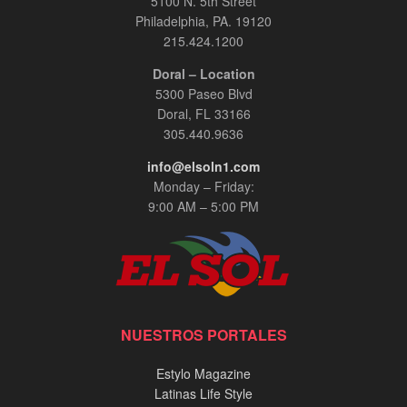
5100 N. 5th Street
Philadelphia, PA. 19120
215.424.1200
Doral – Location
5300 Paseo Blvd
Doral, FL 33166
305.440.9636
info@elsoln1.com
Monday – Friday:
9:00 AM – 5:00 PM
NUESTROS PORTALES
Estylo Magazine
Latinas Life Style