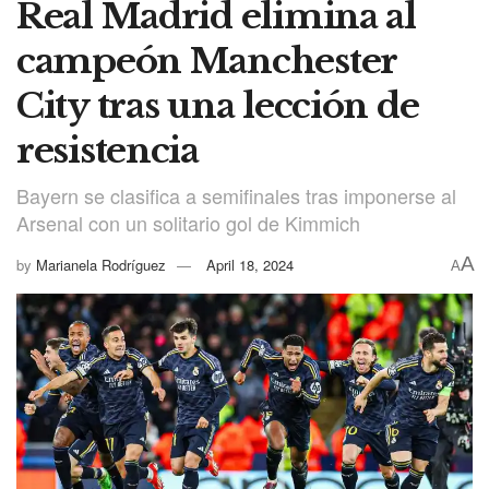
Real Madrid elimina al
campeón Manchester
City tras una lección de
resistencia
Bayern se clasifica a semifinales tras imponerse al
Arsenal con un solitario gol de Kimmich
A
by
Marianela Rodríguez
April 18, 2024
A