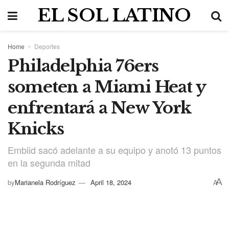
EL SOL LATINO
Home
Deportes
Philadelphia 76ers
someten a Miami Heat y
enfrentará a New York
Knicks
Embiid sacó adelante a su equipo y anotó 13 puntos
en la segunda mitad
A
by
Marianela Rodríguez
April 18, 2024
A