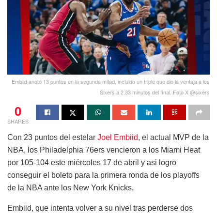
Embiid anotó 13 puntos en la segunda mitad, incluido un triple que dio la ventaja a los
Sixers a 2.33 minutos del final. Foto X @sixers
0
SHARES
Con 23 puntos del estelar
Joel Embiid
, el actual MVP de la
NBA, los Philadelphia 76ers​ vencieron a los Miami Heat
por 105-104 este miércoles 17 de abril y asi logro
conseguir el boleto para la primera ronda de los playoffs
de la NBA ante los New York Knicks.
Embiid, que intenta volver a su nivel tras perderse dos