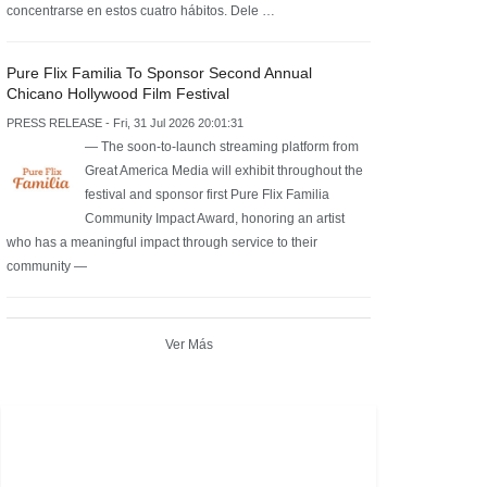
concentrarse en estos cuatro hábitos. Dele …
Pure Flix Familia To Sponsor Second Annual
Chicano Hollywood Film Festival
PRESS RELEASE - Fri, 31 Jul 2026 20:01:31
— The soon-to-launch streaming platform from
Great America Media will exhibit throughout the
festival and sponsor first Pure Flix Familia
Community Impact Award, honoring an artist
who has a meaningful impact through service to their
community —
Ver Más