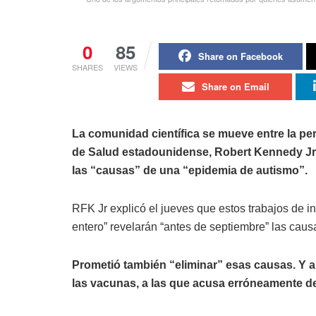
0
85
Share on Facebook
SHARES
VIEWS
Share on Email
La comunidad científica se mueve entre la perp
de Salud estadounidense, Robert Kennedy Jr,
las “causas” de una “epidemia de autismo”.
RFK Jr explicó el jueves que estos trabajos de i
entero” revelarán “antes de septiembre” las cau
Prometió también “eliminar” esas causas. Y au
las vacunas, a las que acusa erróneamente d