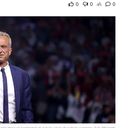
0
0
0
A
A
esta teoría sin fundamento es que los casos de autismo aumentan. Foto Wikimedia