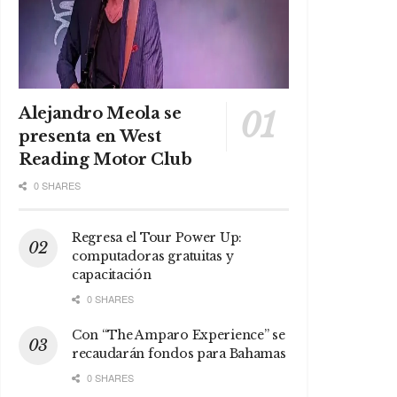
Alejandro Meola se
presenta en West
Reading Motor Club
0 SHARES
Regresa el Tour Power Up:
computadoras gratuitas y
capacitación
0 SHARES
Con “The Amparo Experience” se
recaudarán fondos para Bahamas
0 SHARES