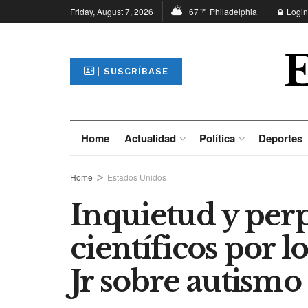
Friday, August 7, 2026
67
Philadelphia
Login
°F
| SUSCRÍBASE
Home
Actualidad
Política
Deportes
Home
Estados Unidos
Inquietud y perp
científicos por 
Jr sobre autismo