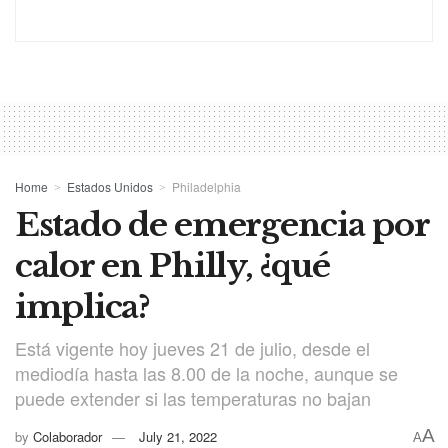
Home
Estados Unidos
Philadelphia
Estado de emergencia por
calor en Philly, ¿qué
implica?
Está vigente hoy jueves 21 de julio, desde el
mediodía hasta las 8.00 de la noche, aunque se
puede extender si las temperaturas no bajan
A
by
Colaborador
July 21, 2022
A