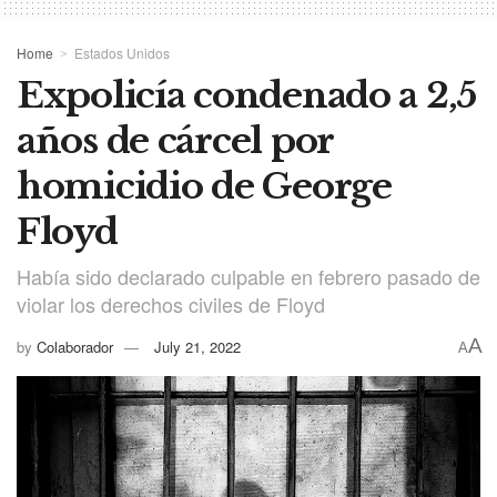
Home
Estados Unidos
Expolicía condenado a 2,5
años de cárcel por
homicidio de George
Floyd
Había sido declarado culpable en febrero pasado de
violar los derechos civiles de Floyd
A
by
Colaborador
July 21, 2022
A