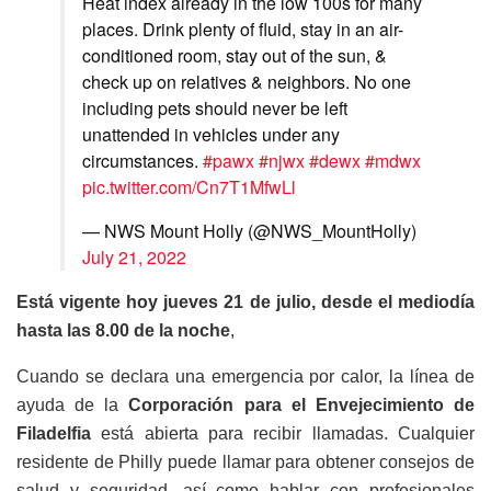
Heat index already in the low 100s for many
places. Drink plenty of fluid, stay in an air-
conditioned room, stay out of the sun, &
check up on relatives & neighbors. No one
including pets should never be left
unattended in vehicles under any
circumstances.
#pawx
#njwx
#dewx
#mdwx
pic.twitter.com/Cn7T1MfwLl
— NWS Mount Holly (@NWS_MountHolly)
July 21, 2022
Está vigente hoy jueves 21 de julio, desde el mediodía
hasta las 8.00 de la noche
,
Cuando se declara una emergencia por calor, la línea de
ayuda de la
Corporación para el Envejecimiento de
Filadelfia
está abierta para recibir llamadas. Cualquier
residente de Philly puede llamar para obtener consejos de
salud y seguridad, así como hablar con profesionales