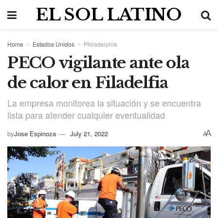
EL SOL LATINO
Home
Estados Unidos
Philadelphia
PECO vigilante ante ola
de calor en Filadelfia
La empresa monitorea la situación y se encuentra
lista para atender cualquier eventualidad
A
by
Jose Espinoza
July 21, 2022
A