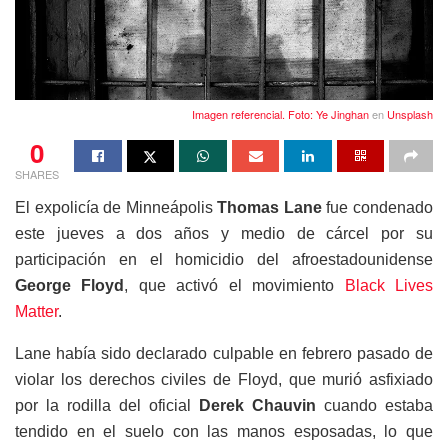
Imagen referencial. Foto:
Ye Jinghan
en
Unsplash
0
SHARES
El expolicía de Minneápolis
Thomas Lane
fue condenado
este jueves a dos años y medio de cárcel por su
participación en el homicidio del afroestadounidense
George Floyd
, que activó el movimiento
Black Lives
Matter
.
Lane había sido declarado culpable en febrero pasado de
violar los derechos civiles de Floyd, que murió asfixiado
por la rodilla del oficial
Derek Chauvin
cuando estaba
tendido en el suelo con las manos esposadas, lo que