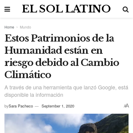
EL SOL LATINO
Home
Mundo
Estos Patrimonios de la
Humanidad están en
riesgo debido al Cambio
Climático
A través de una herramienta que lanzó Google, está
disponible la información
A
by
Sara Pacheco
September 1, 2020
A