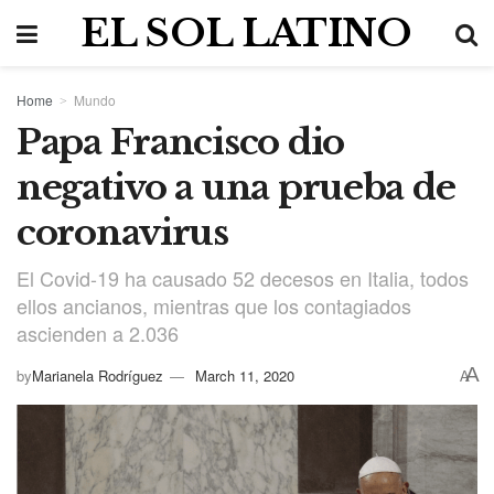
EL SOL LATINO
Home
Mundo
Papa Francisco dio
negativo a una prueba de
coronavirus
El Covid-19 ha causado 52 decesos en Italia, todos
ellos ancianos, mientras que los contagiados
ascienden a 2.036
A
by
Marianela Rodríguez
March 11, 2020
A