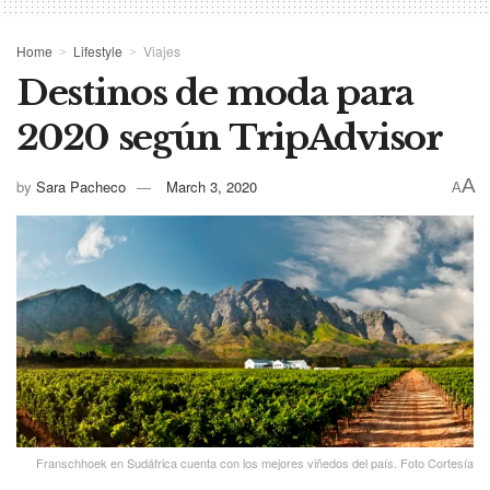
Home
Lifestyle
Viajes
Destinos de moda para
2020 según TripAdvisor
A
by
Sara Pacheco
March 3, 2020
A
Franschhoek en Sudáfrica cuenta con los mejores viñedos del país. Foto Cortesía